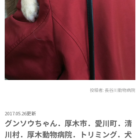
投稿者:
長谷川動物病院
2017.05.26更新
グンソウちゃん．厚木市．愛川町．清
川村．厚木動物病院．トリミング．犬