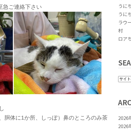
うに
至急ご連絡下さい
うに
ラウ
村
ロア
SE
ARC
し
2026
頭、胴体に1か所、しっぽ）鼻のところのみ茶
2026