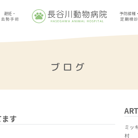
避妊・
予防接種
去勢手術
定期検
ブログ
ART
てます
ミッ
村