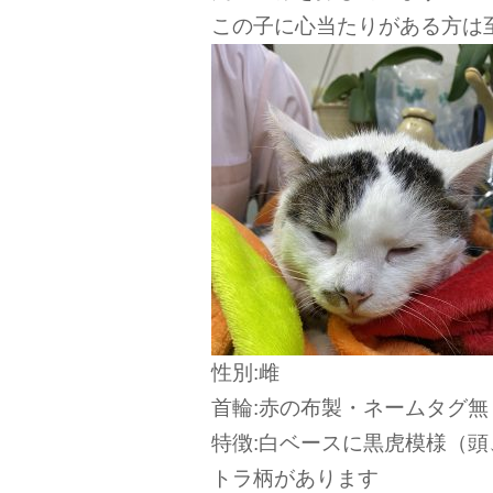
この子に心当たりがある方は
性別:雌
首輪:赤の布製・ネームタグ無
特徴:白ベースに黒虎模様（
トラ柄があります