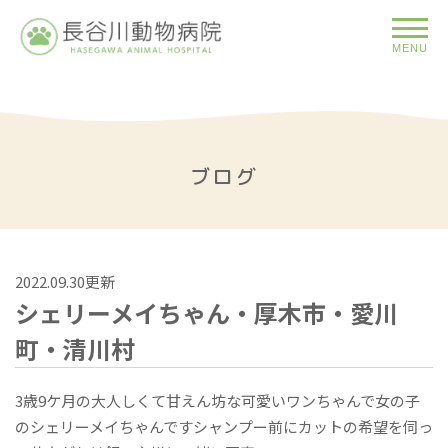
MENU
ブログ
2022.09.30更新
シェリーメイちゃん・厚木市・愛川
町・清川村
3歳9ケ月の大人しくて甘えん坊な可愛いワンちゃんで女の子
のシェリーメイちゃんですシャンプー前にカットの希望を伺っ