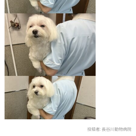
投稿者:
長谷川動物病院