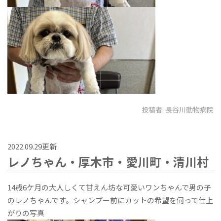
投稿者:
長谷川動物病院
2022.09.29更新
レノちゃん・厚木市・愛川町・清川村
14歳6ケ月の大人しくて甘えん坊な可愛いワンちゃんで男の子
のレノちゃんです。シャンプー前にカットの希望を伺って仕上
がりの写真