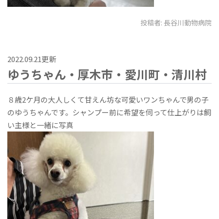
投稿者:
長谷川動物病院
2022.09.21更新
ゆうちゃん・厚木市・愛川町・清川村
８歳2ケ月の大人しくて甘えん坊な可愛いワンちゃんで男の子
のゆうちゃんです。シャンプー前に希望を伺って仕上がりは飼
い主様と一緒に写真