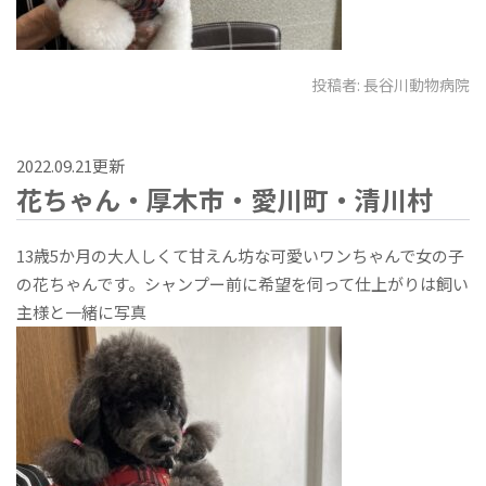
投稿者:
長谷川動物病院
2022.09.21更新
花ちゃん・厚木市・愛川町・清川村
13歳5か月の大人しくて甘えん坊な可愛いワンちゃんで女の子
の花ちゃんです。シャンプー前に希望を伺って仕上がりは飼い
主様と一緒に写真