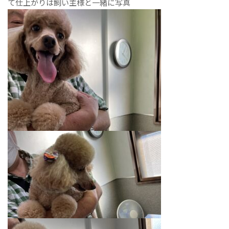
て仕上がりは飼い主様と一緒に写真