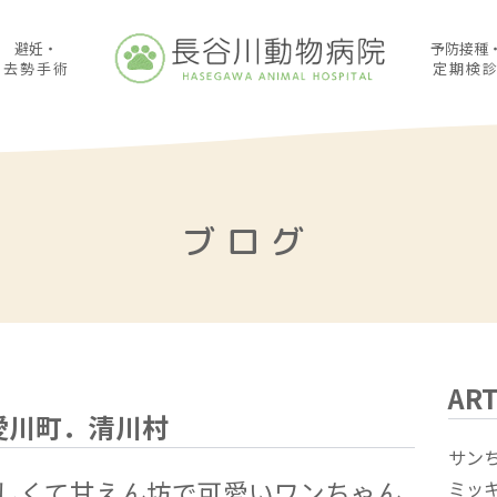
避妊・
予防接種
去勢手術
定期検
ブログ
ART
愛川町．清川村
サン
なしくて甘えん坊で可愛いワンちゃん
ミッ