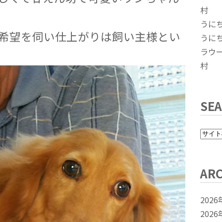
村
うに
希望を伺い仕上がりは飼い主様とい
うに
ラウ
村
SE
ARC
2026
2026