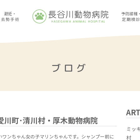
避妊・
予防接種
去勢手術
定期検
ブログ
ART
愛川町･清川村・厚木動物病院
ミッ
愛いワンちゃん女の子マリンちゃんです。シャンプー前に
村