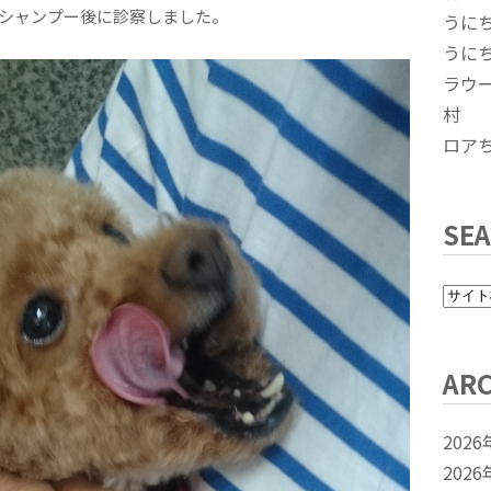
シャンプー後に診察しました。
うに
うに
ラウ
村
ロア
SE
ARC
2026
2026