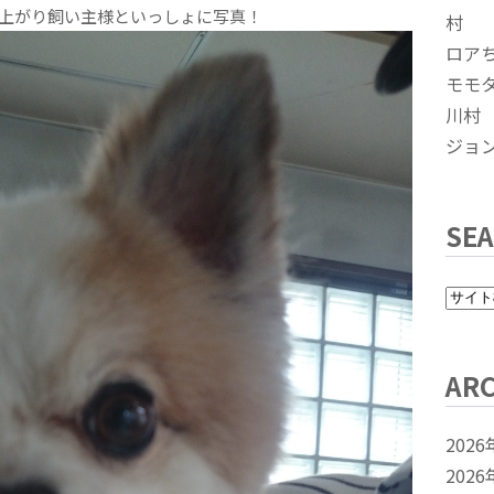
上がり飼い主様といっしょに写真！
村
ロア
モモ
川村
ジョ
SE
ARC
2026
2026