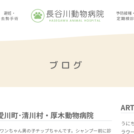
避妊・
予防接種
去勢手術
定期検
ブログ
ART
愛川町･清川村・厚木動物病院
うに
いワンちゃん男の子チップちゃんです。シャンプー前に診
ラウ