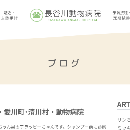
避妊・
予防接種
去勢手術
定期検
ブログ
ART
・愛川町･清川村・動物病院
サン
ンちゃん男の子ラッピーちゃんです。シャンプー前に診察
ミッ