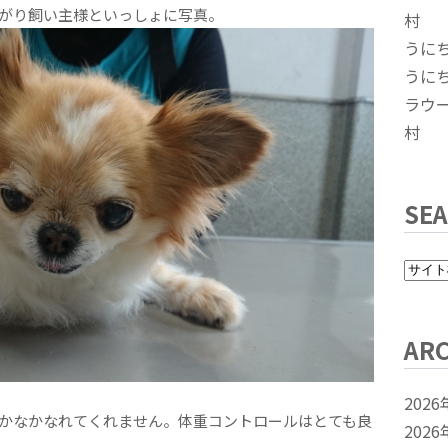
がり飼い主様といっしょに写真。
村
うに
うに
ラウ
村
SE
ARC
2026
かなかなれてくれません。体重コントロールはとても良
2026