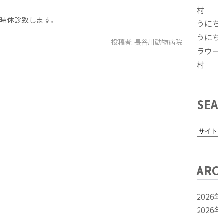
村
時休診致します。
うに
うに
投稿者:
長谷川動物病院
ラウ
村
SE
ARC
2026
2026