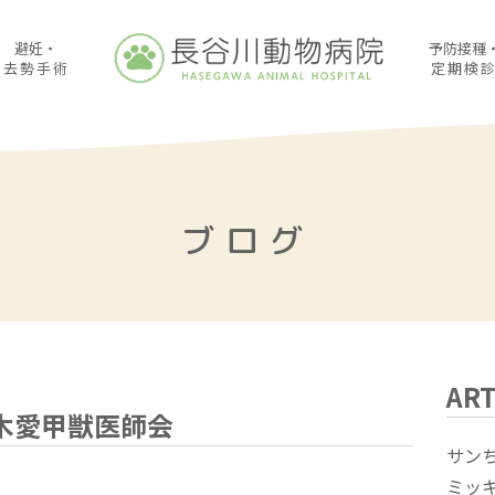
避妊・
予防接種
去勢手術
定期検
ブログ
ART
木愛甲獣医師会
サン
ミッ