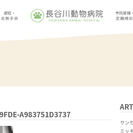
避妊・
予防接種
去勢手術
定期検
ART
-9FDE-A983751D3737
サン
ミッ