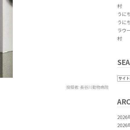
村
うに
うに
ラウ
村
SE
投稿者:
長谷川動物病院
ARC
2026
2026