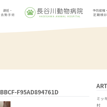
避妊・
予防接種
去勢手術
定期検
ART
-BBCF-F95AD894761D
ミッ
村