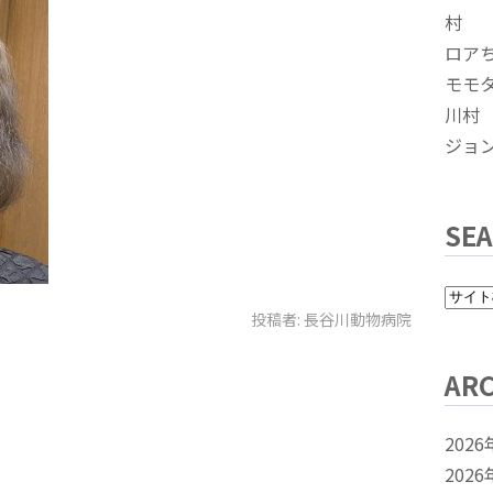
村
ロア
モモ
川村
ジョ
SE
投稿者:
長谷川動物病院
ARC
2026
2026