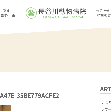
避妊・
予防接種
去勢手術
定期検
ART
-A47E-35BE779ACFE2
うに
ラウ