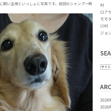
に飼い主様といっしょに写真です。前回のシャンプー時
村
ロア
モモ
川村
ジョ
SE
ARC
2026
2026