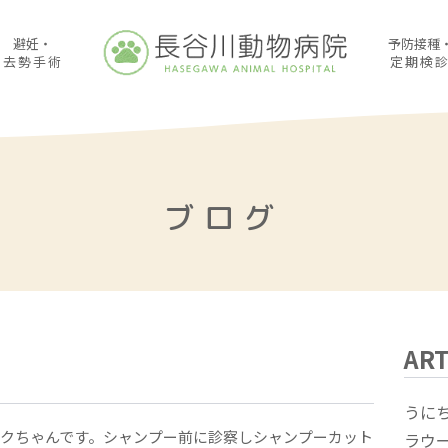
避妊・
予防接種
去勢手術
定期検
ブログ
ART
うに
リクちゃんです。シャンプー前に診察しシャンプーカット
ラウ