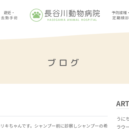
避妊・
予防接種
去勢手術
定期検
ブログ
ART
うに
の子リキちゃんです。シャンプー前に診察しシャンプーの希
ラウ