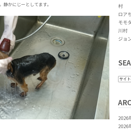
。静かにじーとしてます。
村
ロア
モモ
川村
ジョ
SE
ARC
2026
2026