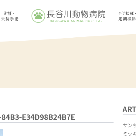
避妊・
予防接種
去勢手術
定期検
ART
-84B3-E34D98B24B7E
サン
ミッ