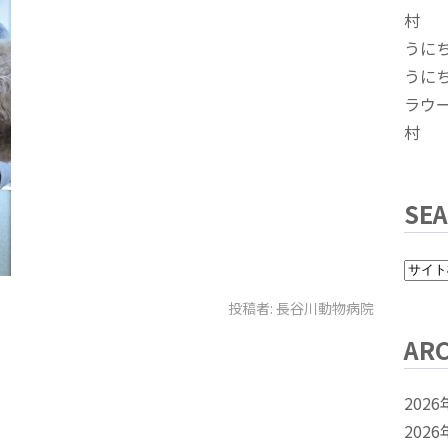
村
うに
うに
ラウ
村
SE
投稿者:
長谷川動物病院
ARC
2026
2026