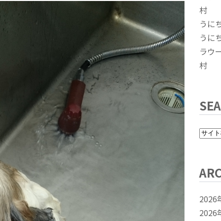
村
うに
うに
ラウ
村
SE
ARC
2026
2026