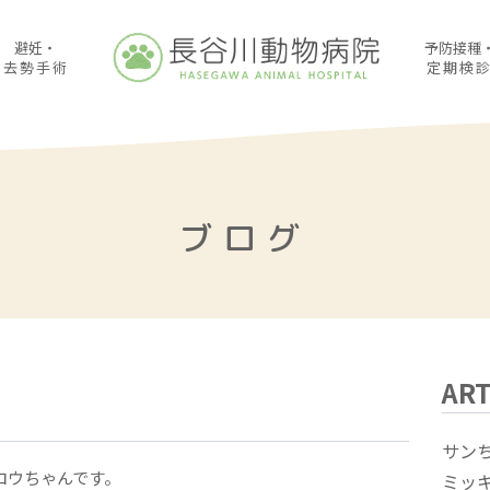
避妊・
予防接種
去勢手術
定期検
ブログ
ART
サン
ロウちゃんです。
ミッ