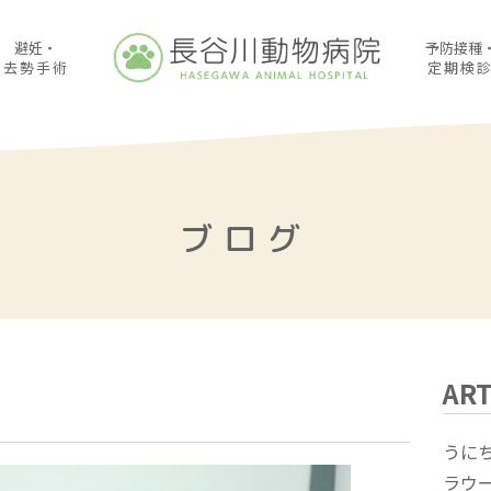
避妊・
予防接種
去勢手術
定期検
ブログ
ART
うに
ラウ