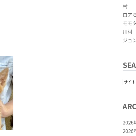
村
ロア
モモ
川村
ジョ
SE
ARC
2026
2026