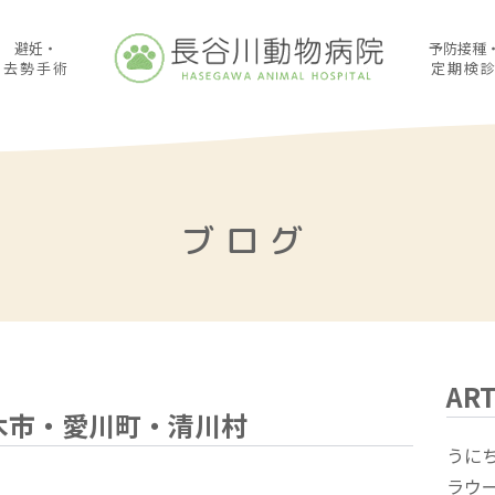
避妊・
予防接種
去勢手術
定期検
ブログ
ART
木市・愛川町・清川村
うに
ラウ