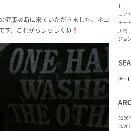
村
ロア
の健康診断に来ていただきました。ネコ
モモ
です。これからよろしくね
川村
ジョ
SE
ARC
2026
2026