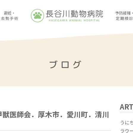
避妊・
予防接種
去勢手術
定期検
ブログ
ART
甲獣医師会．厚木市．愛川町．清川
うに
ラウ