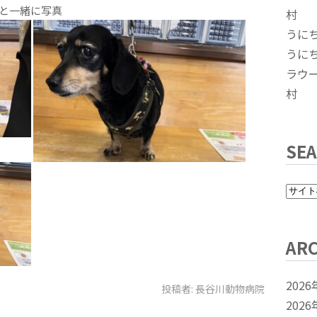
と一緒に写真
村
うに
うに
ラウ
村
SE
ARC
2026
投稿者:
長谷川動物病院
2026